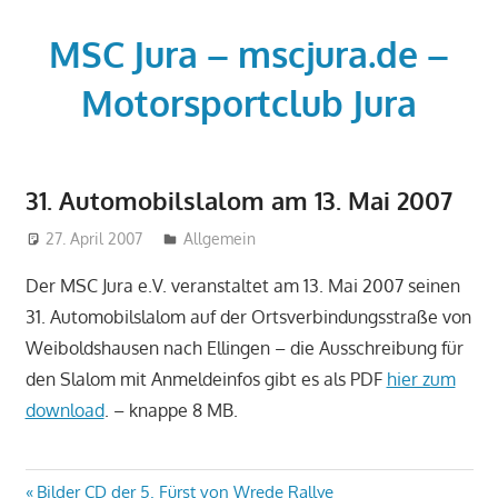
Zum
Inhalt
MSC Jura – mscjura.de –
springen
Motorsportclub Jura
Der
Motorsportclub
31. Automobilslalom am 13. Mai 2007
MSC
Jura
27. April 2007
admin
Allgemein
e.V.
Der MSC Jura e.V. veranstaltet am 13. Mai 2007 seinen
–
31. Automobilslalom auf der Ortsverbindungsstraße von
www.msc-
Weiboldshausen nach Ellingen – die Ausschreibung für
jura.de
den Slalom mit Anmeldeinfos gibt es als PDF
hier zum
-
www.mscjura.de
download
. – knappe 8 MB.
Vorheriger
Bilder CD der 5. Fürst von Wrede Rallye