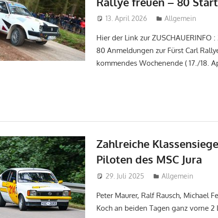
Rallye freuen – 80 Start
13. April 2026
tobi
Allgemein
Hier der Link zur ZUSCHAUERINFO :
80 Anmeldungen zur Fürst Carl Rally
kommendes Wochenende ( 17./18. Apri
Zahlreiche Klassensiege
Piloten des MSC Jura
29. Juli 2025
tobi
Allgemein
Peter Maurer, Ralf Rausch, Michael F
Koch an beiden Tagen ganz vorne 2 L