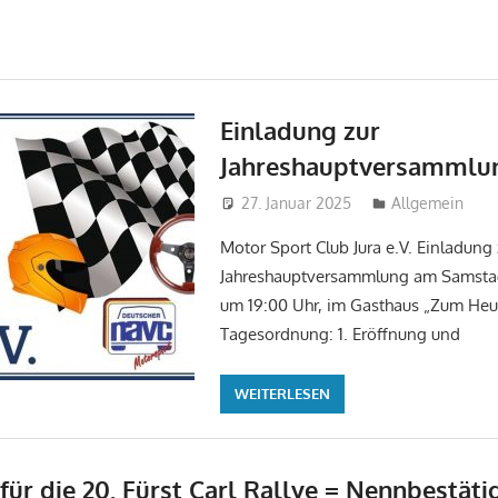
Einladung zur
Jahreshauptversammlu
27. Januar 2025
tobi
Allgemein
Motor Sport Club Jura e.V. Einladung 
Jahreshauptversammlung am Samstag
um 19:00 Uhr, im Gasthaus „Zum Heus
Tagesordnung: 1. Eröffnung und
WEITERLESEN
 für die 20. Fürst Carl Rallye = Nennbestät