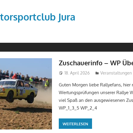
torsportclub Jura
Zuschauerinfo – WP Übe
18. April 2026
tobi
Veranstaltungen
Guten Morgen liebe Rallyefans, hier
Wertungsprüfungen unserer Rallye W
viel Spaß an den ausgewiesenen Zu
WP_1_3_5 WP_2_4
WEITERLESEN