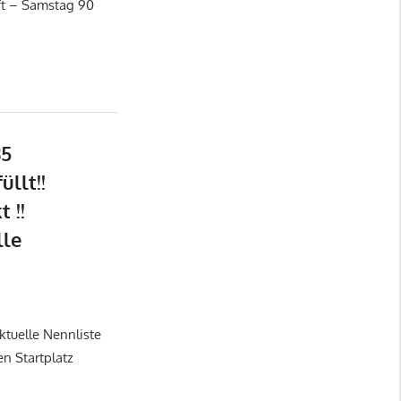
t – Samstag 90
85
llt!!
 !!
lle
aktuelle Nennliste
n Startplatz