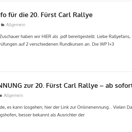
o für die 20. Fürst Carl Rallye
tobi
Allgemein
Zuschauer haben wir HIER als .pdf bereitgestellt. Liebe Rallyefans,
üfungen auf 2 verschiedenen Rundkursen an. Die WP 1+3
UNG zur 20. Fürst Carl Rallye – ab sofor
tobi
Allgemein
de, es kann losgehen; hier der Link zur Onlinenennung… Vielen D
shofen, besser bekannt als Ausrichter der