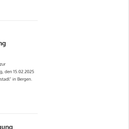
ng
zur
, den 15.02.2025
tadl“ in Bergen.
igung