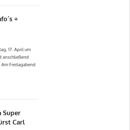
nfo´s +
tag, 17. April um
d anschließend
. Am Freitagabend
n Super
ürst Carl