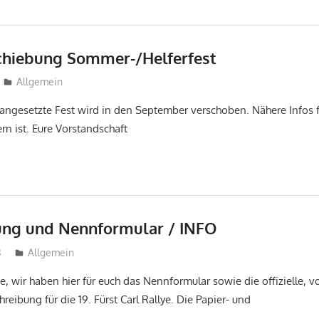
chiebung Sommer-/Helferfest
tobi
Allgemein
 angesetzte Fest wird in den September verschoben. Nähere Infos 
rn ist. Eure Vorstandschaft
ung und Nennformular / INFO
3
tobi
Allgemein
e, wir haben hier für euch das Nennformular sowie die offizielle,
eibung für die 19. Fürst Carl Rallye. Die Papier- und