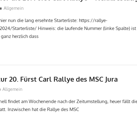
tobi
Allgemein
ier nun die lang ersehnte Starterliste: https://rallye-
024/Starterliste/ Hinweis: die laufende Nummer (linke Spalte) ist
ganz herzlich dass
zur 20. Fürst Carl Rallye des MSC Jura
tobi
Allgemein
onell findet am Wochenende nach der Zeitumstellung, heuer fällt di
statt. Inzwischen hat die Rallye des MSC