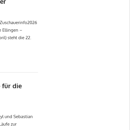
er
 Zuschauerinfo2026
e Ellingen –
l) steht die 22.
 für die
eyl und Sebastian
äufe zur