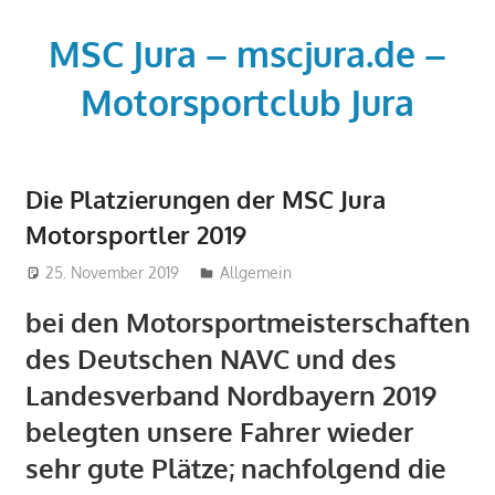
Zum
Inhalt
MSC Jura – mscjura.de –
springen
Motorsportclub Jura
Der
Motorsportclub
Die Platzierungen der MSC Jura
MSC
Motorsportler 2019
Jura
e.V.
25. November 2019
tobi
Allgemein
–
bei den Motorsportmeisterschaften
www.msc-
jura.de
des Deutschen NAVC und des
-
Landesverband Nordbayern 2019
www.mscjura.de
belegten unsere Fahrer wieder
sehr gute Plätze; nachfolgend die