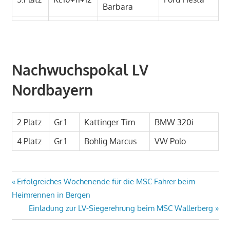
Barbara
Nachwuchspokal LV
Nordbayern
2.Platz
Gr.1
Kattinger Tim
BMW 320i
4.Platz
Gr.1
Bohlig Marcus
VW Polo
Beitragsnavigation
Vorheriger
Erfolgreiches Wochenende für die MSC Fahrer beim
Beitrag:
Heimrennen in Bergen
Nächster
Einladung zur LV-Siegerehrung beim MSC Wallerberg
Beitrag: