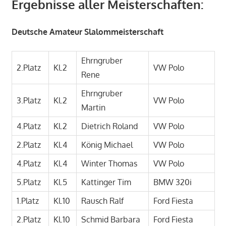
Ergebnisse aller Meisterschaften:
Deutsche Amateur Slalommeisterschaft
Ehrngruber
2.Platz
Kl.2
VW Polo
Rene
Ehrngruber
3.Platz
Kl.2
VW Polo
Martin
4.Platz
Kl.2
Dietrich Roland
VW Polo
2.Platz
Kl.4
König Michael
VW Polo
4.Platz
Kl.4
Winter Thomas
VW Polo
5.Platz
Kl.5
Kattinger Tim
BMW 320i
1.Platz
Kl.10
Rausch Ralf
Ford Fiesta
2.Platz
Kl.10
Schmid Barbara
Ford Fiesta