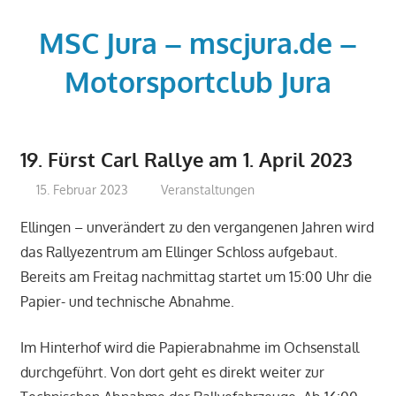
Zum
Inhalt
MSC Jura – mscjura.de –
springen
Motorsportclub Jura
Der
Motorsportclub
19. Fürst Carl Rallye am 1. April 2023
MSC
Jura
15. Februar 2023
mj
Veranstaltungen
e.V.
Ellingen – unverändert zu den vergangenen Jahren wird
–
das Rallyezentrum am Ellinger Schloss aufgebaut.
www.msc-
Bereits am Freitag nachmittag startet um 15:00 Uhr die
jura.de
Papier- und technische Abnahme.
-
www.mscjura.de
Im Hinterhof wird die Papierabnahme im Ochsenstall
durchgeführt. Von dort geht es direkt weiter zur