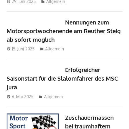
29. Juni 2025
mj
Allgemein
Nennungen zum
Motorsportwochenende am Reuther Steig
ab sofort möglich
15. Juni 2025
mj
Allgemein
Erfolgreicher
Saisonstart für die Slalomfahrer des MSC
Jura
6. Mai 2025
mj
Allgemein
Zuschauermassen
bei traumhaftem