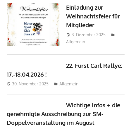
Einladung zur
Weihnachtsfeier für
Mitglieder
3. Dezember 2025
mj
Allgemein
22. Fürst Carl Rallye:
17.-18.04.2026 !
30. November 2025
mj
Allgemein
Wichtige Infos + die
genehmigte Ausschreibung zur SM-
Doppelveranstaltung im August