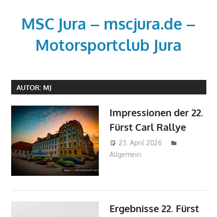
Zum
Inhalt
MSC Jura – mscjura.de –
springen
Motorsportclub Jura
Der
Motorsportclub
AUTOR:
MJ
MSC
Jura
Impressionen der 22.
e.V.
Fürst Carl Rallye
–
www.msc-
23. April 2026
mj
jura.de
Allgemein
-
www.mscjura.de
Ergebnisse 22. Fürst