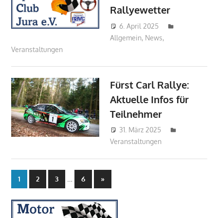
Rallyewetter
6. April 2025
mj
Allgemein
,
News
,
Veranstaltungen
Fürst Carl Rallye:
Aktuelle Infos für
Teilnehmer
31. März 2025
mj
Veranstaltungen
Seitennummerierung
…
Nächste
1
2
3
6
»
Beiträge
der
Beiträge