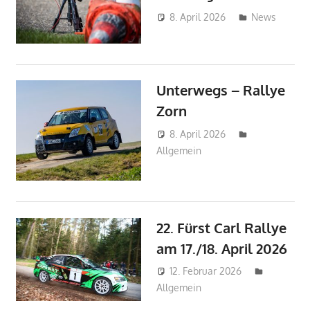
8. April 2026
mj
News
Unterwegs – Rallye
Zorn
8. April 2026
mj
Allgemein
22. Fürst Carl Rallye
am 17./18. April 2026
12. Februar 2026
mj
Allgemein