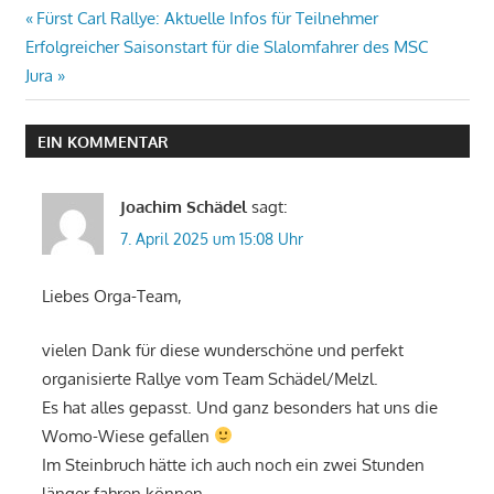
Beitragsnavigation
Vorheriger
Fürst Carl Rallye: Aktuelle Infos für Teilnehmer
Nächster
Beitrag:
Erfolgreicher Saisonstart für die Slalomfahrer des MSC
Beitrag:
Jura
EIN KOMMENTAR
Joachim Schädel
sagt:
7. April 2025 um 15:08 Uhr
Liebes Orga-Team,
vielen Dank für diese wunderschöne und perfekt
organisierte Rallye vom Team Schädel/Melzl.
Es hat alles gepasst. Und ganz besonders hat uns die
Womo-Wiese gefallen
Im Steinbruch hätte ich auch noch ein zwei Stunden
länger fahren können…